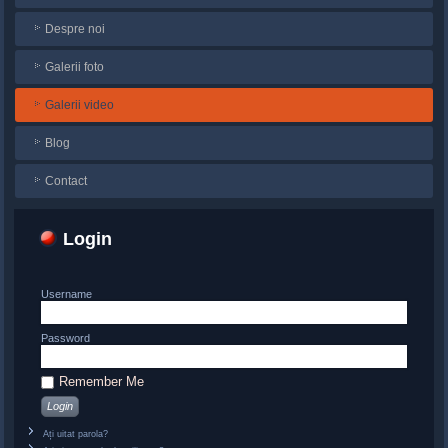
Despre noi
Galerii foto
Galerii video
Blog
Contact
Login
Username
Password
Remember Me
Ați uitat parola?