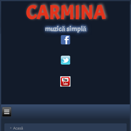
CARMINA
muzică simplă
Acasă