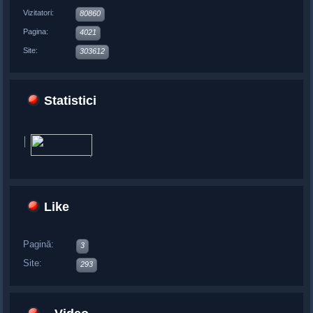
Vizitatori:
80860
Pagina:
4021
Site:
303612
Statistici
Like
Pagină:
3
Site:
293