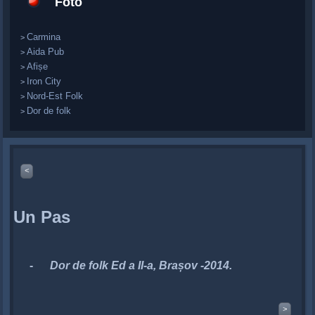
Foto
Carmina
>
Aida Pub
>
Afișe
>
Iron City
>
Nord-Est Folk
>
Dor de folk
>
<
Un Pas
-
Dor de folk Ed a II-a, Brașov -2014.
>