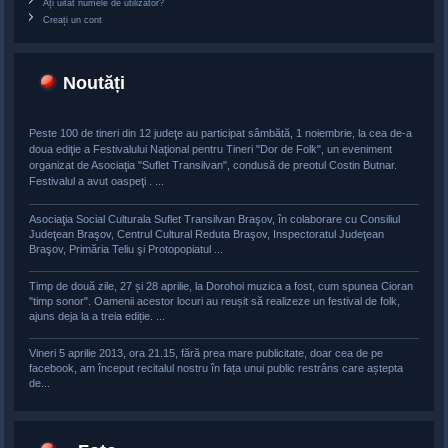
Ați uitat numele de utilizator?
Creați un cont
Noutăți
Peste 100 de tineri din 12 judeţe au participat sâmbătă, 1 noiembrie, la cea de-a
doua ediţie a Festivalului Naţional pentru Tineri "Dor de Folk", un eveniment
organizat de Asociaţia "Suflet Transilvan", condusă de preotul Costin Butnar.
Festivalul a avut oaspeţi . ...
Asociaţia Social Culturala Suflet Transilvan Braşov, în colaborare cu Consiliul
Judeţean Braşov, Centrul Cultural Reduta Braşov, Inspectoratul Judeţean
Braşov, Primăria Teliu şi Protopopiatul ...
Timp de două zile, 27 și 28 aprilie, la Dorohoi muzica a fost, cum spunea Cioran
"timp sonor". Oamenii acestor locuri au reușit să realizeze un festival de folk,
ajuns deja la a treia ediție. ...
Vineri 5 aprilie 2013, ora 21.15, fără prea mare publicitate, doar cea de pe
facebook, am început recitalul nostru în fața unui public restrâns care aștepta
de...