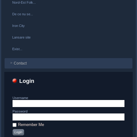
Nord-Est Folk...
De ce nu se...
Iron City
Lansare site
Exist...
Contact
Login
Username
Password
Remember Me