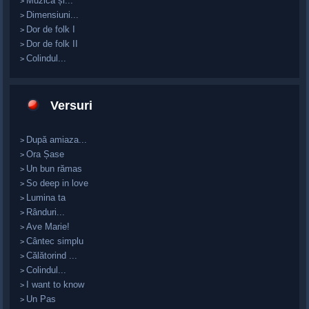
Muzică și...
>
Dimensiuni...
>
Dor de folk I
>
Dor de folk II
>
Colindul...
>
Versuri
După amiaza...
>
Ora Șase
>
Un bun rămas
>
So deep in love
>
Lumina ta
>
Rânduri...
>
Ave Marie!
>
Cântec simplu
>
Călătorind ...
>
Colindul...
>
I want to know
>
Un Pas
>