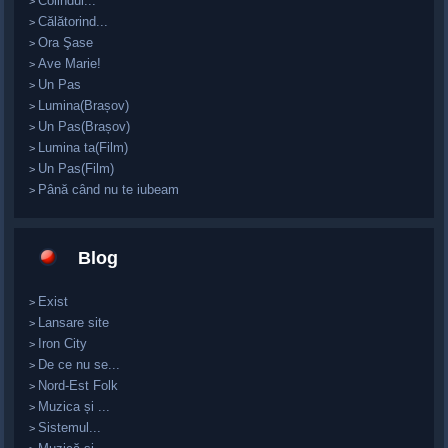
Colindul...
>
Călătorind...
>
Ora Şase
>
Ave Marie!
>
Un Pas
>
Lumina(Brașov)
>
Un Pas(Brașov)
>
Lumina ta(Film)
>
Un Pas(Film)
>
Până când nu te iubeam
>
Blog
Exist
>
Lansare site
>
Iron City
>
De ce nu se...
>
Nord-Est Folk
>
Muzica și ...
>
Sistemul...
>