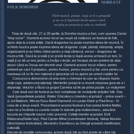
NORD-EST
FOLK DOROHOI
Fără muzică, poezie, viața ar fi o greșeală
și nu va fi împlinită decât atunci când
vei păși pe propria-ți cale cu credință.
Timp de două zile, 27 și 28 aprilie, la Dorohoi muzica a fost, cum spunea Cioran
“timp sonor”. Oamenii acestor locuri au reușit să realizeze un festival de folk,
ajuns deja la a treia ediție. Dacă dragostea nu poate exprima ideea de muzică, în
schimb muzica poate exprima ideea de dragoste: copiii, părinții, interpreții, artiștii,
organizatorii și-au întins mâna pentru a sluji cântecul, versul – dragostea de
muzica folk. Dacă la școală ți se predă lecția și după aceea urmează un test, în
viață ți se dă un test pentru a învăța o lecție; am început să am prieteni de abia
atunci când eu însuși am devenit unul. Oamenii acestor locuri trăiesc pentru
prietenii pe care îi prețuiesc, pentru frumos, pentru muzică și fac orice pentru ca
maneaua să nu fie imn național și ignoranța să nu apese pe umerii copiilor lor.
Concursul a demonstrat că arta este o chemare la care au răspuns foarte
mulți copii, adolescenți talentați. Membrilor juriului le-a revenit misiunea grea de a-i
departaja. Votul lor a făcut ca grupul Carmina să fie pe prima poziție. Le mulțumim!
Cele două seri de festival au fost completate de recitalurile artiștilor folk: Dan
Vană (președintele juriului), Walter Ghicolescu (membru al juriului) – prima seară –
și Jul Baldovin, Mircea Rusu Band împreună cu Lucian Darie și Paul Arva – în
ceea de a doua seară. Prezentatorul acestui festival a fost poetul Andrei Maftei,
care ne-a încântat cu cuvinte rostite în dulcele grai moldovenesc, aducând
bucurie pe chipurile tuturor celor prezenți. Ceilalți membri ai juriului: Emil
Răducanu(Radio Iași), Paul Ciprian Mihai (coordonator festival), Valuța Murariu
(directoarea festivalului), Alexandru Gavrilescu au întregit această manifestare
culturală.
Dincolo de emoțiile concursului, aceste două zile au fost privite de către toți