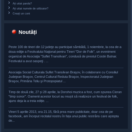
Ați uitat parola?
Ați uitat numele de utilizator?
Creați un cont
Noutăți
Peste 100 de tineri din 12 judeţe au participat sâmbătă, 1 noiembrie, la cea de-a
doua ediţie a Festivalului Naţional pentru Tineri "Dor de Folk", un eveniment
organizat de Asociaţia "Suflet Transilvan", condusă de preotul Costin Butnar.
Festivalul a avut oaspeţi . ...
Asociaţia Social Culturala Suflet Transilvan Braşov, în colaborare cu Consiliul
Judeţean Braşov, Centrul Cultural Reduta Braşov, Inspectoratul Judeţean
Braşov, Primăria Teliu şi Protopopiatul ...
Timp de două zile, 27 și 28 aprilie, la Dorohoi muzica a fost, cum spunea Cioran
"timp sonor". Oamenii acestor locuri au reușit să realizeze un festival de folk,
ajuns deja la a treia ediție. ...
Vineri 5 aprilie 2013, ora 21.15, fără prea mare publicitate, doar cea de pe
facebook, am început recitalul nostru în fața unui public restrâns care aștepta
de...