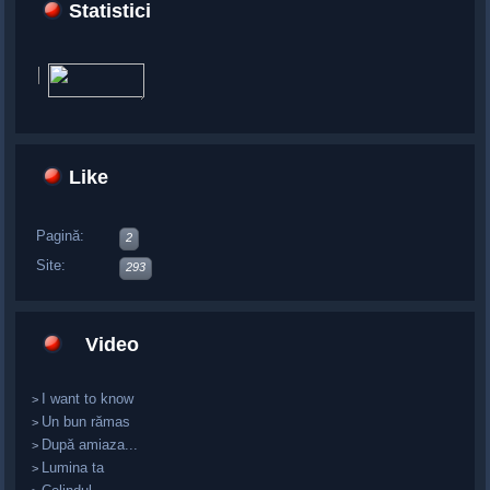
Statistici
Like
Pagină:
2
Site:
293
Video
I want to know
>
Un bun rămas
>
După amiaza...
>
Lumina ta
>