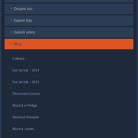
Despre noi
Galerii foto
Galerii video
Blog
Colindul...
Dor de folk - 2014
Dor de folk - 2013
Dimensiuni sonore
Muzică și Religie
Sistemul Hrisantic
Muzica -sunet...