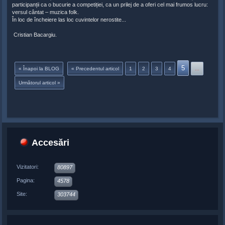
participanții ca o bucurie a competiției, ca un prilej de a oferi cel mai frumos lucru:
versul cântat – muzica folk.
În loc de încheiere las loc cuvintelor nerostite...
Cristian Bacargiu.
5
« Înapoi la BLOG
« Precedentul articol
1
2
3
4
...
Următorul articol »
Accesări
Vizitatori:
80897
Pagina:
4578
Site:
303744