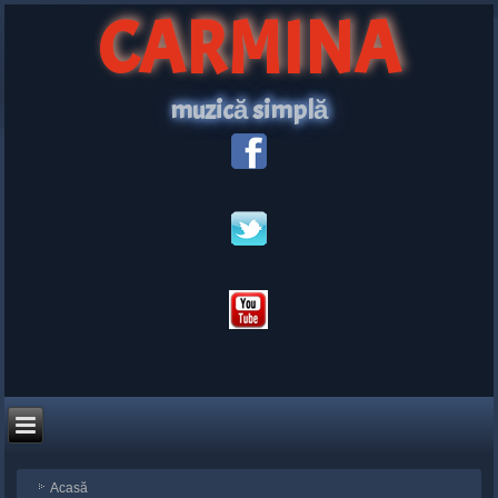
CARMINA
muzică simplă
Acasă