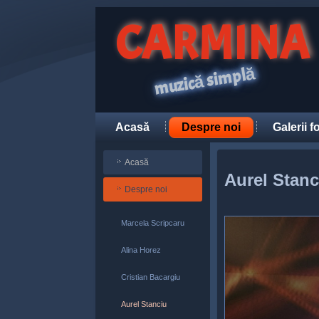
CARMINA
muzică simplă
Acasă
Despre noi
Galerii f
Acasă
Aurel Stanc
Despre noi
Marcela Scripcaru
Alina Horez
Cristian Bacargiu
Aurel Stanciu