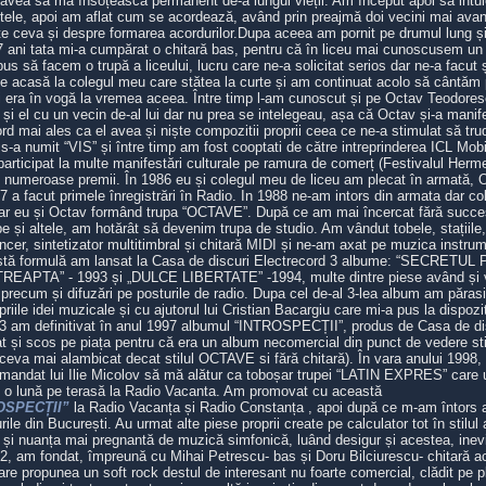
 avea să mă însoțească permanent de-a lungul vieții. Am început apoi să intu
le, apoi am aflat cum se acordează, având prin preajmă doi vecini mai avan
câte ceva și despre formarea acordurilor.Dupa aceea am pornit pe drumul lung ș
17 ani tata mi-a cumpărat o chitară bas, pentru că în liceu mai cunoscusem un 
pus să facem o trupă a liceului, lucru care ne-a solicitat serios dar ne-a facu
e acasă la colegul meu care stătea la curte și am continuat acolo să cântăm 
i era în vogă la vremea aceea. Între timp l-am cunoscut și pe Octav Teodoresc
 și el cu un vecin de-al lui dar nu prea se intelegeau, așa că Octav și-a manife
rd mai ales ca el avea și niște compozitii proprii ceea ce ne-a stimulat să tru
a s-a numit “VIS” și între timp am fost cooptati de către intreprinderea ICL Mob
participat la multe manifestări culturale pe ramura de comerț (Festivalul Herm
numeroase premii. În 1986 eu și colegul meu de liceu am plecat în armată, O
 a facut primele înregistrări în Radio. In 1988 ne-am intors din armata dar co
ar eu și Octav formând trupa “OCTAVE”. După ce am mai încercat fără success
ape și altele, am hotărât să devenim trupa de studio. Am vândut tobele, stațiile
cer, sintetizator multitimbral și chitară MIDI și ne-am axat pe muzica instrum
astă formulă am lansat la Casa de discuri Electrecord 3 albume: “SECRETU
APTA” - 1993 și „DULCE LIBERTATE” -1994, multe dintre piese având și vid
precum și difuzări pe posturile de radio. Dupa cel de-al 3-lea album am păras
riile idei muzicale și cu ajutorul lui Cristian Bacargiu care mi-a pus la dispoziti
S3 am definitivat în anul 1997 albumul “INTROSPECȚII”, produs de Casa de d
at și scos pe piața pentru că era un album necomercial din punct de vedere stil
ceva mai alambicat decat stilul OCTAVE si fără chitară). În vara anului 1998, l
mandat lui Ilie Micolov să mă alătur ca toboșar trupei “LATIN EXPRES” care
e o lună pe terasă la Radio Vacanta. Am promovat cu această
OSPECȚII”
la Radio Vacanța și Radio Constanța , apoi după ce m-am întors
ile din București. Au urmat alte piese proprii create pe calculator tot în stilul
și nuanța mai pregnantă de muzică simfonică, luând desigur și acestea, inevita
02, am fondat, împreună cu Mihai Petrescu- bas și Doru Bilciurescu- chitară ac
propunea un soft rock destul de interesant nu foarte comercial, clădit pe p