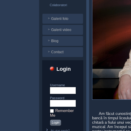
Colaboratori
Galerii foto
Galerii video
Blog
Contact
Login
Username
Password
Remember
Am făcut cunostință c
Me
bancă în timpul liceulu
chitară a fiului unui v
muzical. Am început să
Ați uitat parola?