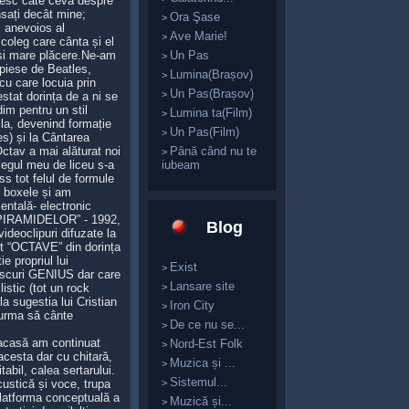
iesc câte ceva despre
sați decât mine;
Ora Şase
>
i anevoios al
Ave Marie!
>
coleg care cânta și el
t și mare plăcere.Ne-am
Un Pas
>
piese de Beatles,
Lumina(Brașov)
>
u care locuia prin
Un Pas(Brașov)
>
stat dorința de a ni se
dim pentru un stil
Lumina ta(Film)
>
ila, devenind formație
Un Pas(Film)
>
es) și la Cântarea
ctav a mai alăturat noi
Până când nu te
>
legul meu de liceu s-a
iubeam
 tot felul de formule
, boxele și am
entală- electronic
L PIRAMIDELOR” - 1992,
Blog
eoclipuri difuzate la
it “OCTAVE” din dorința
e propriul lui
Exist
>
iscuri GENIUS dar care
Lansare site
istic (tot un rock
>
a sugestia lui Cristian
Iron City
>
 urma să cânte
De ce nu se...
>
 acasă am continuat
Nord-Est Folk
>
 acesta dar cu chitară,
Muzica și ...
>
bil, calea sertarului.
Sistemul...
ustică și voce, trupa
>
latforma conceptuală a
Muzică și...
>