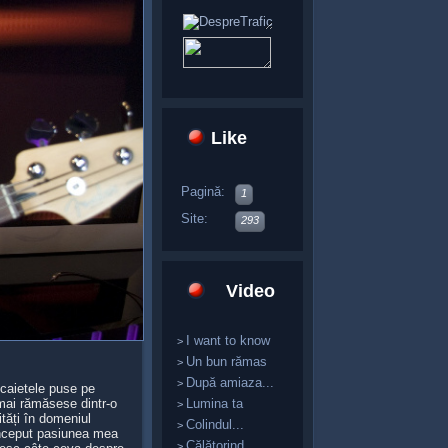
Like
Pagină:
1
Site:
293
Video
I want to know
>
Un bun rămas
>
După amiaza...
>
caietele puse pe
 mai rămăsese dintr-o
Lumina ta
>
ități în domeniul
Colindul...
>
 început pasiunea mea
Călătorind...
>