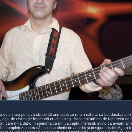
u chitara pe la vârsta de 16 ani, după ce m-am săturat să bat darabana în 
i, așa, de distracție împreună cu alți colegi. Acea chitară era de fapt ceea ce
ecin, care mi-a dat-o în speranța că îmi va capta interesul, știind că aveam afin
 o completez pentru că-i lipseau cheile de acordaj și desigur corzile. Așa a