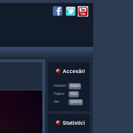
Accesări
Vizitatori:
80840
Pagina:
5011
Site:
303576
Statistici