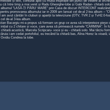
melodie și text, conturat apoi cu multă inspirație din punct de vedere al orchest
tru că între timp a mai venit și Radu Gheorghe-tobe și Gabi Radan- chitară sol
5 albumul “LASĂ-ȚI PĂRU’ MARE” prin Casa de discuri INTERCONT realizând ș
pentru promovarea albumului iar in 2009 am lansat cel de-al 2-lea album – 
am avut cântări în cluburi și apariții la televiziune (OTV, TVR 2 și TvH2.0-f
 cel de-al 3-lea album.
istian Bacargiu mi-a propus să formam un grup ce avea să interpreteze piese
 inițial cu 2 chitare și voce, care avea să primească numele “CARMINA”. În f
- chitară acustică, Marcela Scripcaru- voce și eu - chitară solo. Mai târziu fo
căruia i-am cedat portofoliul, eu trecând la chitară bas, Alina Horez la vioară; 
e Ovidiu Condrea la tobe.