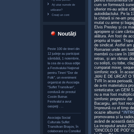
pentru instrumentul ce
cum se formează sunete
Ați uitat numele de
ulterior mi-au arătat 
utilizator?
autodidactului. Pe la 
Creați un cont
la chitară si ne-am pro
mutat cu arme și bagaj
Elvis Presley și ce ma
apropiere și care cânta
Noutăți
alătura. Am fost de aco
propriu al trupei. Trup
de sindicat. Astfel am 
Peste 100 de tineri din
Romaniei unde am luat 
12 judeţe au participat
membrii cu care în 1987
retras, și am rămas do
sâmbătă, 1 noiembrie,
cu soliști, cu tobe, cl
la cea de-a doua ediţie
cumparat mixer, sequen
a Festivalului Naţional
simfonic rock. În ace
pentru Tineri "Dor de
„MAI E DE URCAT O TRE
Folk", un eveniment
TVR în acea perioadă, 
organizat de Asociaţia
de a-mi materializa prop
"Suflet Transilvan",
sintetizator, un GEM 
condusă de preotul
nu a mai fost multiplic
Costin Butnar.
simfonic progresiv dar 
Festivalul a avut
Bacargiu, am fost reco
oaspeţi . ...
împreună cu el timp d
ocazie albumul
“INTR
promovarea și la radiour
Asociaţia Social
având de această dată 
Culturala Suflet
La inceputul anului 20
Transilvan Braşov, în
“DINCOLO DE POD” care 
colaborare cu Consiliul