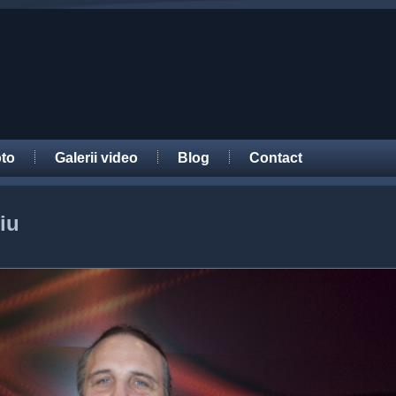
oto
Galerii video
Blog
Contact
iu