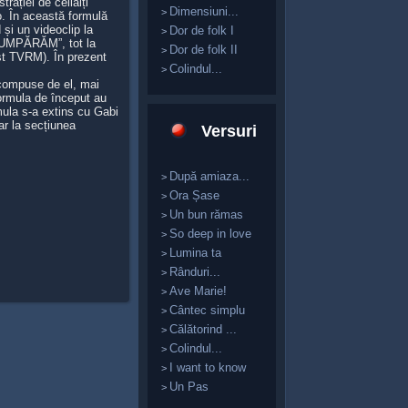
rației de ceilalți
Dimensiuni...
>
o. În această formulă
i un videoclip la
Dor de folk I
>
“CUMPĂRĂM”, tot la
Dor de folk II
>
ost TVRM). În prezent
Colindul...
>
 compuse de el, mai
ormula de început au
rmula s-a extins cu Gabi
iar la secțiunea
Versuri
După amiaza...
>
Ora Șase
>
Un bun rămas
>
So deep in love
>
Lumina ta
>
Rânduri...
>
Ave Marie!
>
Cântec simplu
>
Călătorind ...
>
Colindul...
>
I want to know
>
Un Pas
>