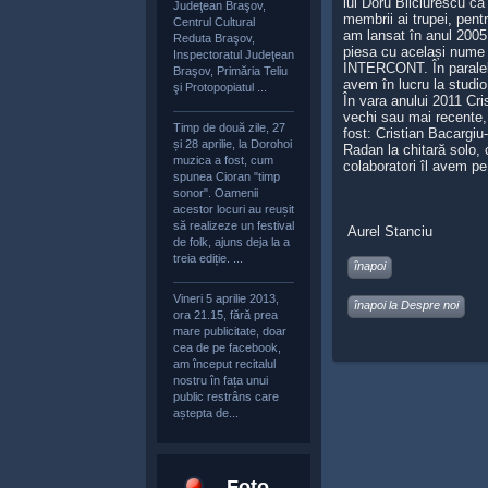
lui Doru Bilciurescu ca 
Judeţean Braşov,
membrii ai trupei, pen
Centrul Cultural
am lansat în anul 200
Reduta Braşov,
piesa cu același nume 
Inspectoratul Judeţean
INTERCONT. În paralel 
Braşov, Primăria Teliu
avem în lucru la studio
şi Protopopiatul ...
În vara anului 2011 Cr
vechi sau mai recente,
Timp de două zile, 27
fost: Cristian Bacargiu
și 28 aprilie, la Dorohoi
Radan la chitară solo, 
muzica a fost, cum
colaboratori îl avem p
spunea Cioran "timp
sonor". Oamenii
acestor locuri au reușit
să realizeze un festival
Aurel Stanciu
de folk, ajuns deja la a
treia ediție. ...
înapoi
Vineri 5 aprilie 2013,
înapoi la Despre noi
ora 21.15, fără prea
mare publicitate, doar
cea de pe facebook,
am început recitalul
nostru în fața unui
public restrâns care
aștepta de...
Foto